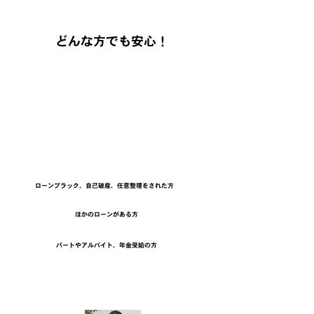
どんな方でも安心！
・・・・・
KSTオートは自社ローン
ローンブラック、自己破産、任意整理をされた方、
ローンを組みにくい学生やフリーター、派遣社員、
年金受給といった方、ご安心ください！
自社基準の自社ローンで100%購入できます！
ローンブラック、自己破産、任意整理をされた方
ほかのローンがある方
パートやアルバイト、年金受給の方