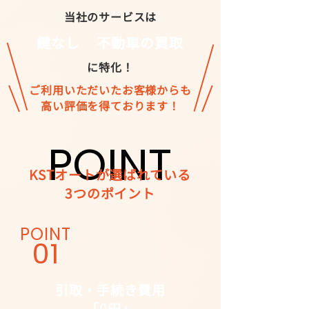
当社のサービスは
鍵なし
不動車の買取
に特化！
ご利用いただいたお客様からも
高い評価を得ております！
POINT
POINT
KSTオートが選ばれている
3つのポイント
POINT
01
引取・手続き費用
​「0円」