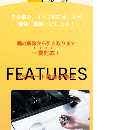
その悩み、すべてKSTオートが
解決し買取いたします！
鍵の解除から引き取りまで
・・・・
一貫対応！
FEATURES
FEATURES
KSTオート独自の強み