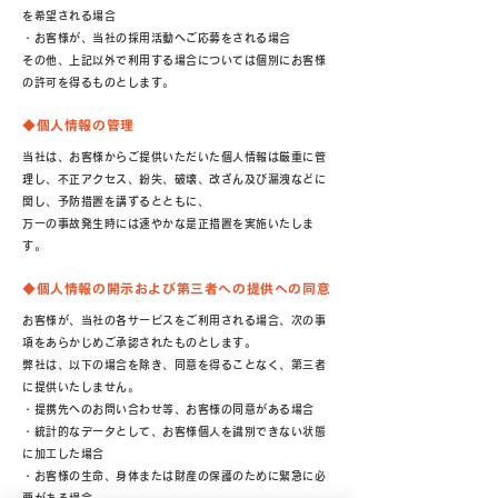
を希望される場合
・お客様が、当社の採用活動へご応募をされる場合
その他、上記以外で利用する場合については個別にお客様
の許可を得るものとします。
◆個人情報の管理
当社は、お客様からご提供いただいた個人情報は厳重に管
理し、不正アクセス、紛失、破壊、改ざん及び漏洩などに
関し、予防措置を講ずるとともに、
万一の事故発生時には速やかな是正措置を実施いたしま
す。
◆個人情報の開示および第三者への提供への同意
お客様が、当社の各サービスをご利用される場合、次の事
項をあらかじめご承認されたものとします。
弊社は、以下の場合を除き、同意を得ることなく、第三者
に提供いたしません。
・提携先へのお問い合わせ等、お客様の同意がある場合
・統計的なデータとして、お客様個人を識別できない状態
に加工した場合
・お客様の生命、身体または財産の保護のために緊急に必