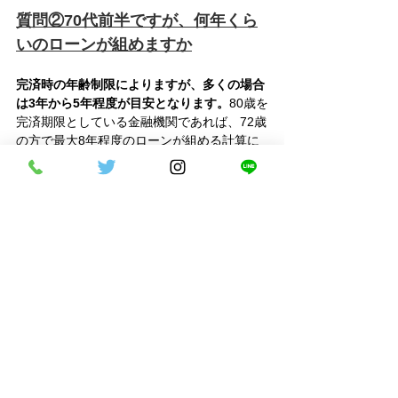
質問②70代前半ですが、何年くら
いのローンが組めますか
完済時の年齢制限によりますが、多くの場合
は3年から5年程度が目安となります。
80歳を
完済期限としている金融機関であれば、72歳
の方で最大8年程度のローンが組める計算に
なりますが、実際には支払い能力に応じて短
縮されるケースが多いです。
質問③老後の生活費を圧迫しない
か心配です
生活費を守るためには、毎月の返済額を「自
由に使えるお金」の範囲内に収めることが鉄
則です。
家賃や光熱費、医療費などの固定費
を差し引いた上で、無理のない金額を設定し
ましょう。
家計に余裕を持たせるためのプラン作成をお