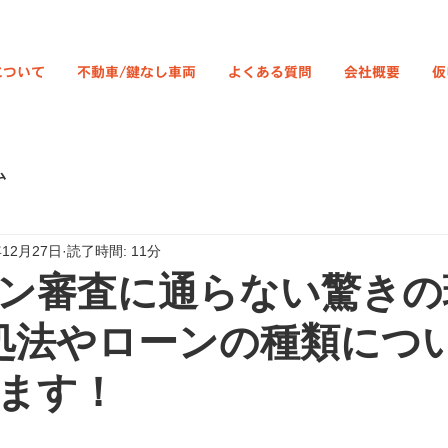
について
不動車/鍵なし車両
よくある質問
会社概要
仮
ム
年12月27日
読了時間: 11分
ン審査に通らない驚きの
処法やローンの種類につ
ます！