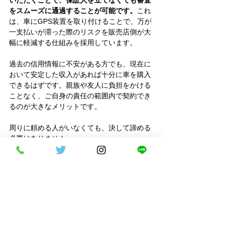
いただくことで、保証人を立てなくても審査
をスムーズに通過することが可能です。
これ
は、車にGPS装置を取り付けることで、万が
一支払いが滞った際のリスクを販売店側が大
幅に軽減する仕組みを採用しています。
過去の信用情報に不安がある方でも、現在に
おいて安定した収入があれば十分に車を購入
できるはずです。親族や友人に負担をかける
ことなく、ご自身の責任の範囲内で契約でき
るのが大きなメリットです。
周りに頼める人がいなくても、決して諦める
必要はありません。
質問②GPSが取り付けられるとプ
ライバシーが心配です
GPS装置は、あくまでローンの支払いが正常
に行われているかを定期的に確認し、万が一
の未払い時に車両を安全に回収するためのも