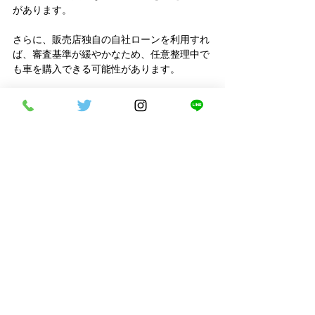
があります。
さらに、販売店独自の自社ローンを利用すれ
ば、審査基準が緩やかなため、任意整理中で
も車を購入できる可能性があります。
質問2.自己破産や個人再生とは？
自己破産は、返済が不可能な状況で裁判所の
認定を受け、借金の支払い義務を免除しても
らう法的手続きです。
この手続きでは、収入
の有無に関わらず進められますが、家や車な
どの財産はすべて手放す必要があります。
これにより、借金は原則的にゼロになり、財
産を失う代わりに将来の収入を生活費に充て
られるようになります。
一方、個人再生は裁
判所を通じて借金を大幅に減額する方法で
す。
この手続きでは原則として財産を失わず借金