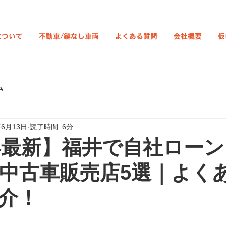
について
不動車/鍵なし車両
よくある質問
会社概要
仮
ム
年6月13日
読了時間: 6分
5年最新】福井で自社ロー
中古車販売店5選｜よく
介！