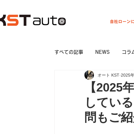
自社ローン
営業時間 9:00～19:00
すべての記事
NEWS
コラ
オート KST
2025
【202
している
問もご紹