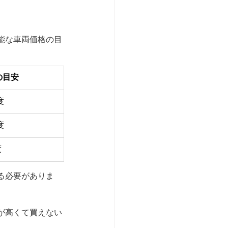
能な車両価格の目
の目安
度
度
度
る必要がありま
が高くて買えない