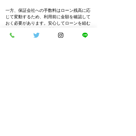
一方、保証会社への手数料はローン残高に応
じて変動するため、利用前に金額を確認して
おく必要があります。安心してローンを組む
ためにも事前の確認が大切です。
関連記事：
自社ローンで保証人なしの場合は
どうなる？保証人なしにできない6つのケー
スを紹介！
質問3.自社ローンの審査基準と
は？
自社ローンは、一般的な自動車ローンの審査
基準に合わない人にとって有効な選択肢で
す。
中古車販売店が独自に審査を実施するた
め、債務整理や返済延滞など過去に金融事故
を起こした経験がある方でも利用できる可能
性があります。
また、アルバイト、自営業、年金生活者など