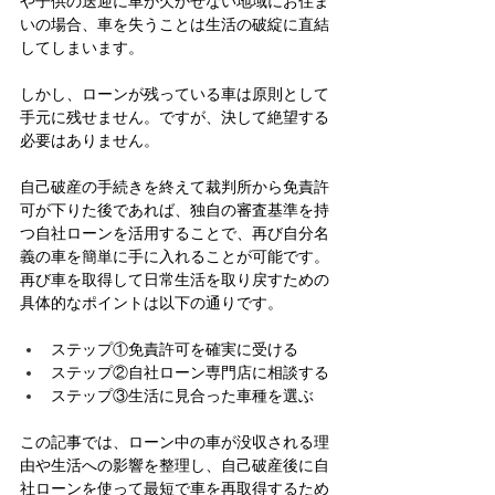
や子供の送迎に車が欠かせない地域にお住ま
いの場合、車を失うことは生活の破綻に直結
してしまいます。
しかし、ローンが残っている車は原則として
手元に残せません。ですが、決して絶望する
必要はありません。
自己破産の手続きを終えて裁判所から免責許
可が下りた後であれば、独自の審査基準を持
つ自社ローンを活用することで、再び自分名
義の車を簡単に手に入れることが可能です。
再び車を取得して日常生活を取り戻すための
具体的なポイントは以下の通りです。
ステップ①免責許可を確実に受ける
ステップ②自社ローン専門店に相談する
ステップ③生活に見合った車種を選ぶ
この記事では、ローン中の車が没収される理
由や生活への影響を整理し、自己破産後に自
社ローンを使って最短で車を再取得するため