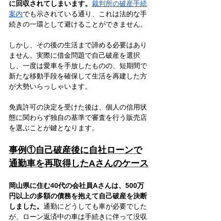
に回収されてしまいます。
裁判所の破産手続
案内
でも示されている通り、これは法的な手
続きの一環として避けることができません。
しかし、その後の生活まで諦める必要はあり
ません。実際に借金問題で自己破産を選択
し、一度は愛車を手放したものの、短期間で
新たな移動手段を確保して生活を再建した方
が大勢いらっしゃいます。
免責許可の決定を受けた後は、個人の信用状
態に関わらず独自の基準で審査を行う販売店
を選ぶことが鍵となります。
事例①自己破産後に自社ローンで
通勤車を再取得したAさんのケース
岡山県に住む40代の会社員Aさんは、500万
円以上の多額の債務を抱えて自己破産を決断
しました。
通勤にどうしても車が必要でした
が、ローン返済中の車は手続きに伴って没収