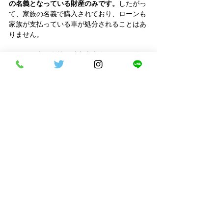
の名義となっている財産のみです。
したがっ
て、家族の名義で購入されており、ローンも
家族が支払っている車が処分されることはあ
りません。
ただし、車の名義が破産者本人であり、単に
家族が運転しているだけという場合は回収の
対象となってしまいます。また、家族がロー
ンの保証人になっている場合は、破産に伴っ
て保証人へ一括返済の請求が届くため、事前
の確認が不可欠です。
質問②免責許可が出た後ならクレ
ジットカードがなくてもローンは
組めますか
はい、クレジットカードをお持ちでなくて
も、自社ローンであれば問題なくカーローン
を組むことが可能です。
自社ローンは信販会
社を通さない販売店独自の分割払いシステム
であるため、カードの所有有無は審査に影響