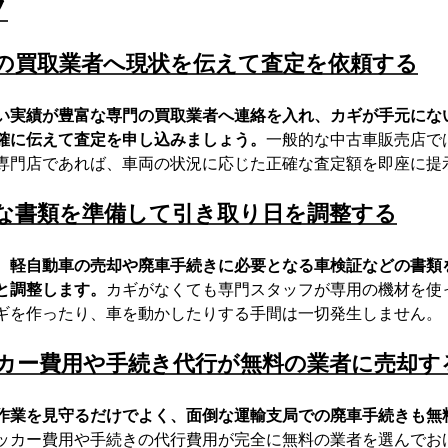
プ
の買取業者へ現状を伝えて査定を依頼する
い実績が豊富な専門の買取業者へ連絡を入れ、カギが手元にな
確に伝えて査定を申し込みましょう。
一般的な中古車販売店で
専門店であれば、車両の状況に応じた正確な査定額を即座に提
な書類を準備して引き取り日を調整する
、軽自動車の売却や廃車手続きに必要となる車検証などの書類
と調整します。
カギがなくても専門スタッフが専用の機材を使
ギを作ったり、車を動かしたりする手間は一切発生しません。
カー費用や手続き代行が無料の業者に売却す
作業を見守るだけでよく、面倒な運輸支局での廃車手続きも無
ッカー費用や手続きの代行費用が完全に無料の業者を選んでお