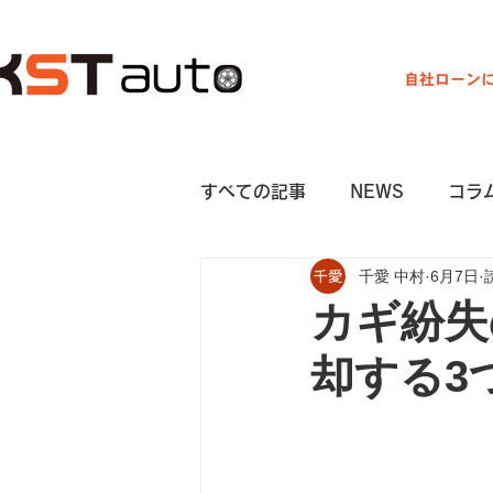
自社ローン
営業時間 9:00～19:00
すべての記事
NEWS
コラ
千愛 中村
6月7日
カギ紛失
却する3