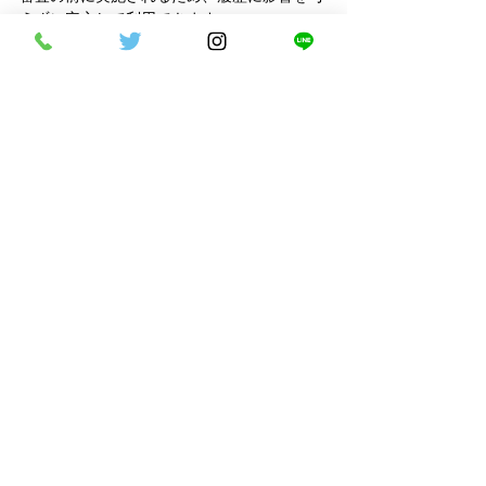
えずに安心して利用できます。
質問2.自社ローンに向いている人
とは？
自社ローンが適している人としては、以下の
ケースが挙げられます。
就職、転職して1年未満
一般的なカーローンでは、勤続年数が短いと審
査が厳しくなるが、自社ローンでは安定した収
入があれば問題ない。また、アルバイトなどの
非正規雇用で働いている方も、自社ローンでは
継続収入が重視される
複数のローンを組んでいる
自社ローンは、総量規制や返済負担率など個別
の状況を考慮して審査されるため、複数のロー
ンを組んでいる人でも利用しやすい