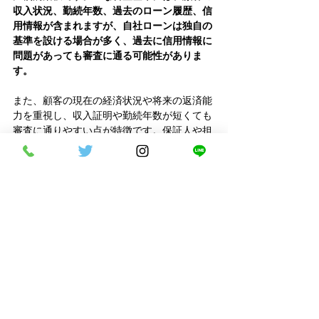
収入状況、勤続年数、過去のローン履歴、信
用情報が含まれますが、自社ローンは独自の
基準を設ける場合が多く、過去に信用情報に
問題があっても審査に通る可能性がありま
す。
また、顧客の現在の経済状況や将来の返済能
力を重視し、収入証明や勤続年数が短くても
審査に通りやすい点が特徴です。保証人や担
保が不要な場合も多いため、初めてローンを
利用する方やほかの金融機関で審査に落ちた
方におすすめです。
なお、マイカーローンの審査に落ちる理由に
ついては、こちらの記事で詳しく解説してい
ます。
関連記事：
マイカーローンの審査に落ちる3
つの理由｜審査基準や落ちないための対策を
解説します！