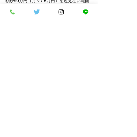
額が90万円（月々7.5万円）を超えない範囲
が目安となります。
購入したい車の価格と、ご自身の年収を考慮
して、無理なく返済できる月々の金額を事前
にシミュレーションしておくと良いでしょ
う。
質問3.契約社員やアルバイトでも
車は買えますか？
金融機関が最も重視するのは、雇用形態より
も「安定した収入が継続的にあるか」と「良
好な信用情報」です。そのため、
勤続年数が
長く、毎月安定した収入があれば、審査に通
る可能性は十分にあります。
派遣社員と同様に、借入額を抑えるために頭
金を用意したり、連帯保証人をつけたりする
と、より審査に通りやすくなります。ご自身
の返済能力を考慮した上で、無理のない範囲