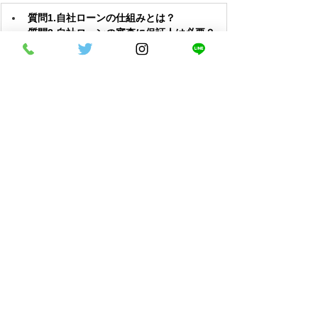
質問1.自社ローンの仕組みとは？
質問2.自社ローンの審査に保証人は必要？
質問3.自社ローンの利用手順と必要書類
は？
それぞれの詳しい内容についてみていきまし
ょう。
質問1.自社ローンの仕組みとは？
中古車販売店の自社ローンは、一般的なカー
ローンと異なる審査基準を採用しています。
購入者の返済能力を独自の基準で評価し、個
人信用情報機関への照会は実施しません。
このため、審査の方法や基準が一般のカーロ
ーンと異なり、自社ローンの方が審査に通り
やすいと言われています。また、信販会社を
介さず、直接販売店と契約を結ぶため、手続
きも迅速かつ簡単です。