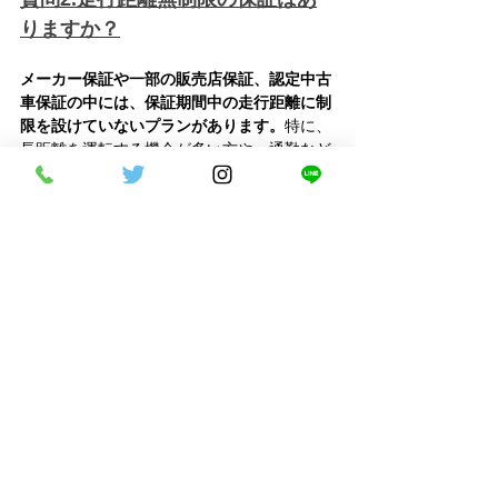
りますか？
メーカー保証や一部の販売店保証、認定中古
車保証の中には、保証期間中の走行距離に制
限を設けていないプランがあります。
特に、
長距離を運転する機会が多い方や、通勤など
で日常的に車を使用する方にとっては、走行
距離無制限の保証は大きなメリットとなりま
す。
ただし、保証内容や適用条件はプランによっ
て異なるため、契約前にしっかり確認しまし
ょう。
質問3.保証が適用されないケース
はどんなものがありますか？
保証が適用されない主なケースとしては、消
耗部品（タイヤ、バッテリー、ワイパーな
ど）の交換や、経年劣化による不具合、購入